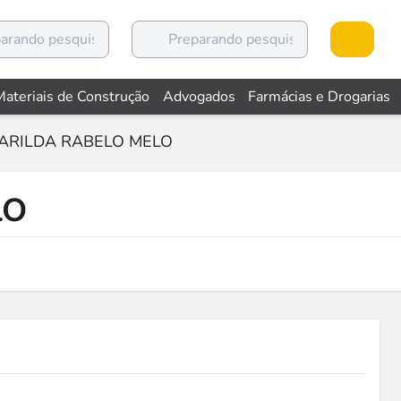
Materiais de Construção
Advogados
Farmácias e Drogarias
ARILDA RABELO MELO
LO