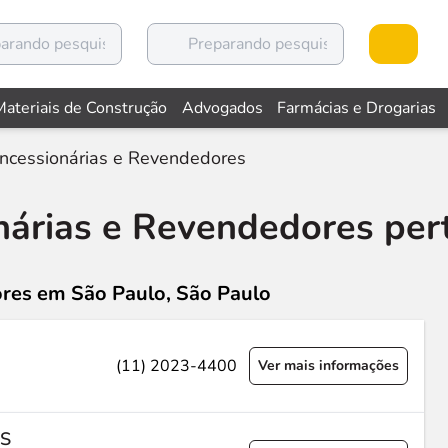
Materiais de Construção
Advogados
Farmácias e Drogarias
ncessionárias e Revendedores
nárias e Revendedores per
ores
em São Paulo, São Paulo
(11) 2023-4400
Ver mais informações
S