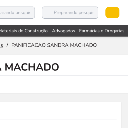
Materiais de Construção
Advogados
Farmácias e Drogarias
as
/
PANIFICACAO SANDRA MACHADO
A MACHADO