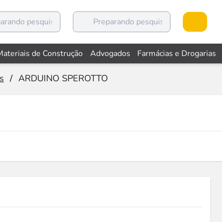
Materiais de Construção
Advogados
Farmácias e Drogarias
s
/
ARDUINO SPEROTTO