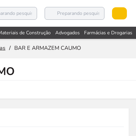
Materiais de Construção
Advogados
Farmácias e Drogarias
ias
/
BAR E ARMAZEM CAUMO
UMO