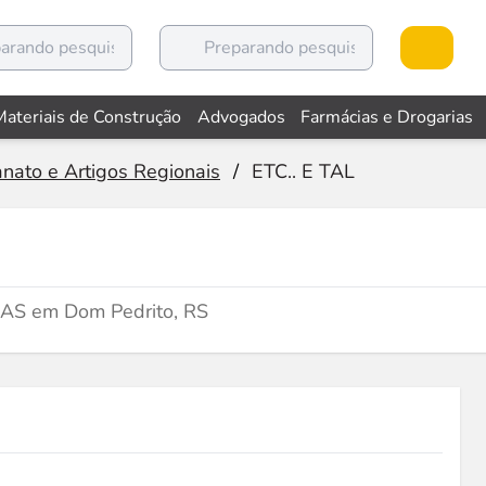
Materiais de Construção
Advogados
Farmácias e Drogarias
nato e Artigos Regionais
/
ETC.. E TAL
GAS em Dom Pedrito, RS