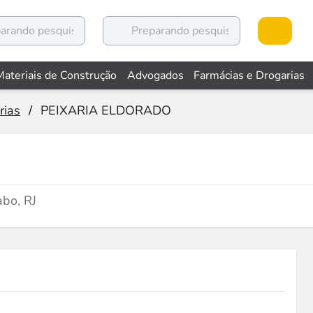
Materiais de Construção
Advogados
Farmácias e Drogarias
rias
/
PEIXARIA ELDORADO
bo, RJ