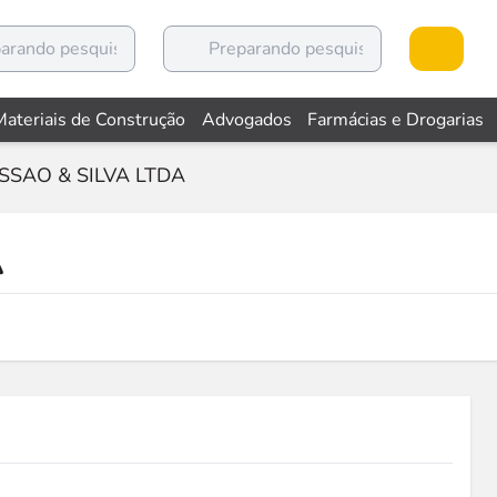
Materiais de Construção
Advogados
Farmácias e Drogarias
SSAO & SILVA LTDA
A