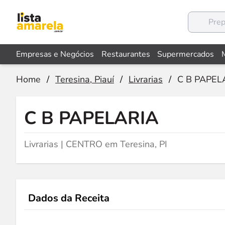
Empresas e Negócios
Restaurantes
Supermercados
Home
/
Teresina, Piauí
/
Livrarias
/
C B PAPEL
C B PAPELARIA
Livrarias | CENTRO em Teresina, PI
Dados da Receita