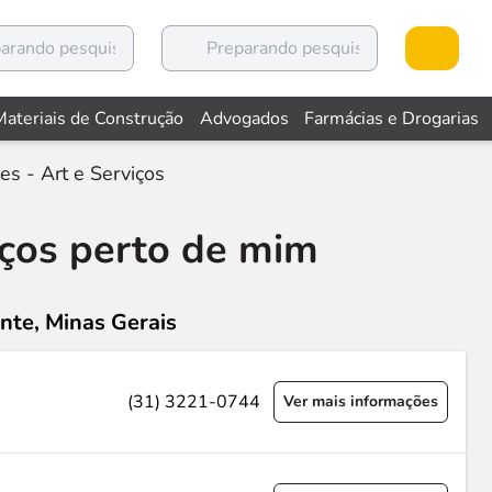
Materiais de Construção
Advogados
Farmácias e Drogarias
s - Art e Serviços
iços perto de mim
nte, Minas Gerais
(31) 3221-0744
Ver mais informações