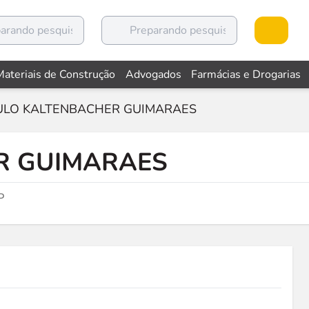
Materiais de Construção
Advogados
Farmácias e Drogarias
ULO KALTENBACHER GUIMARAES
R GUIMARAES
P