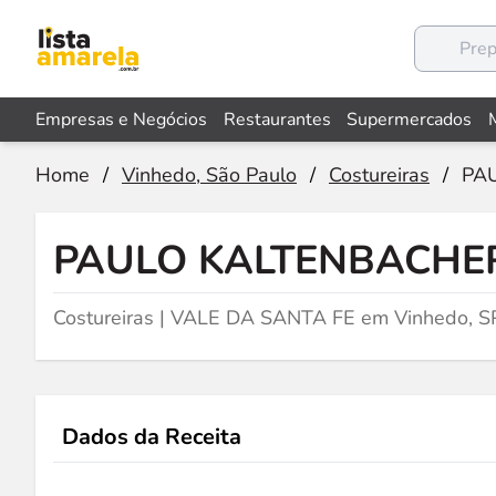
Empresas e Negócios
Restaurantes
Supermercados
Home
/
Vinhedo, São Paulo
/
Costureiras
/
PA
PAULO KALTENBACHE
Costureiras | VALE DA SANTA FE em Vinhedo, S
Dados da Receita