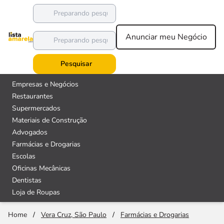
Anunciar meu Negócio
Pesquisar
Empresas e Negócios
Restaurantes
Supermercados
Materiais de Construção
Advogados
Farmácias e Drogarias
Escolas
Oficinas Mecânicas
Dentistas
Loja de Roupas
Home
/
Vera Cruz, São Paulo
/
Farmácias e Drogarias