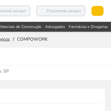
Materiais de Construção
Advogados
Farmácias e Drogarias
viços
/
COMPOWORK
o, SP