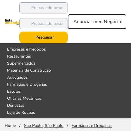
Anunciar meu Negócio
Pesquisar
Empresas e Negócios
Restaurantes
Supermercados
Materiais de Construção
Advogados
Farmácias e Drogarias
Escolas
Oficinas Mecânicas
Dentistas
Loja de Roupas
Home
/
São Paulo, São Paulo
/
Farmácias e Drogarias