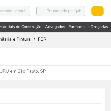
Materiais de Construção
Advogados
Farmácias e Drogarias
ilaria e Pintura
/
FBR
APURU em São Paulo, SP