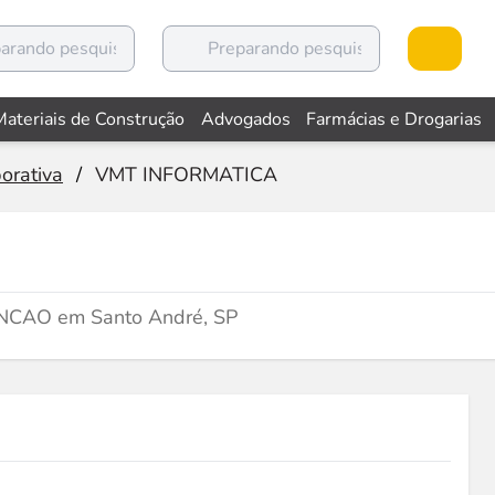
Materiais de Construção
Advogados
Farmácias e Drogarias
orativa
/
VMT INFORMATICA
NCAO em Santo André, SP