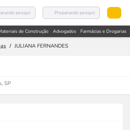
Materiais de Construção
Advogados
Farmácias e Drogarias
pas
/
JULIANA FERNANDES
s, SP