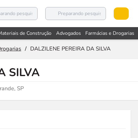
Materiais de Construção
Advogados
Farmácias e Drogarias
Drogarias
/
DALZILENE PEREIRA DA SILVA
A SILVA
rande, SP