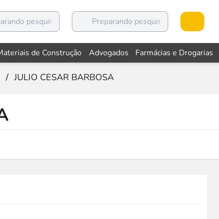
Materiais de Construção
Advogados
Farmácias e Drogarias
/
JULIO CESAR BARBOSA
A