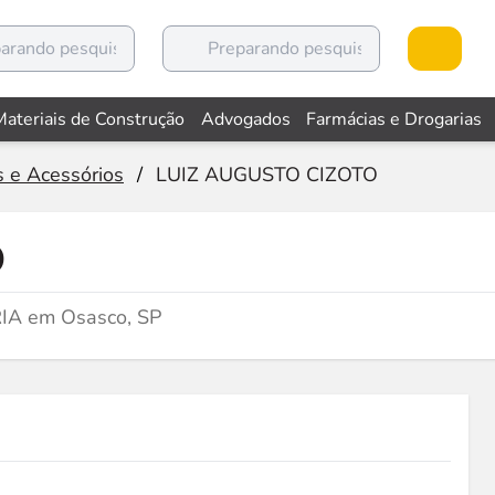
Materiais de Construção
Advogados
Farmácias e Drogarias
 e Acessórios
/
LUIZ AUGUSTO CIZOTO
O
RIA em Osasco, SP