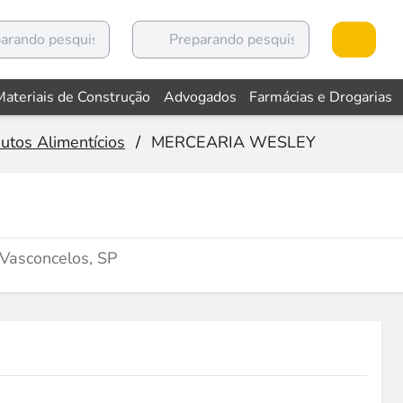
Materiais de Construção
Advogados
Farmácias e Drogarias
utos Alimentícios
/
MERCEARIA WESLEY
 Vasconcelos, SP