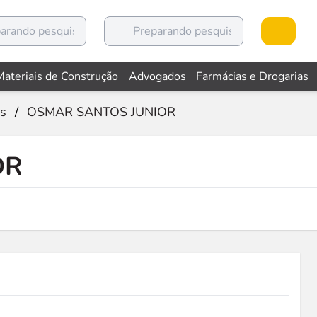
Materiais de Construção
Advogados
Farmácias e Drogarias
as
/
OSMAR SANTOS JUNIOR
OR