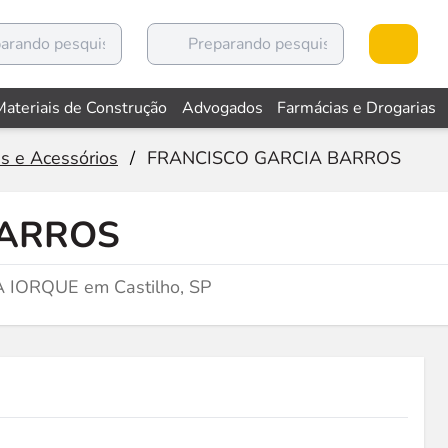
Materiais de Construção
Advogados
Farmácias e Drogarias
s e Acessórios
/
FRANCISCO GARCIA BARROS
BARROS
A IORQUE em Castilho, SP