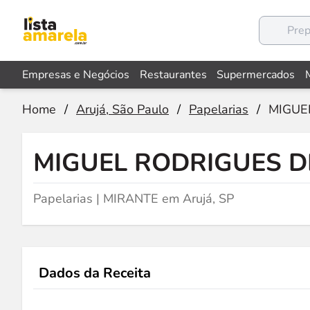
Empresas e Negócios
Restaurantes
Supermercados
Home
/
Arujá, São Paulo
/
Papelarias
/
MIGUE
MIGUEL RODRIGUES D
Papelarias | MIRANTE em Arujá, SP
Dados da Receita