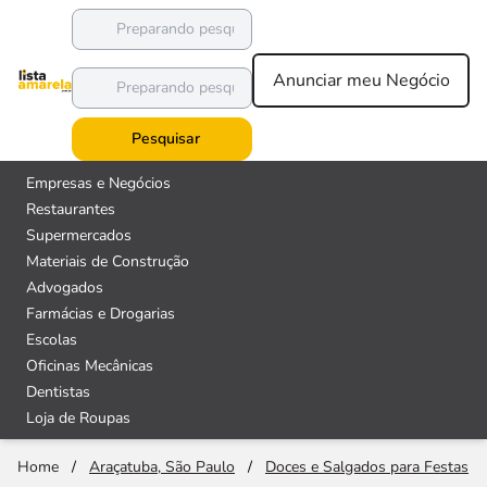
Anunciar meu Negócio
Pesquisar
Empresas e Negócios
Restaurantes
Supermercados
Materiais de Construção
Advogados
Farmácias e Drogarias
Escolas
Oficinas Mecânicas
Dentistas
Loja de Roupas
Home
/
Araçatuba, São Paulo
/
Doces e Salgados para Festas