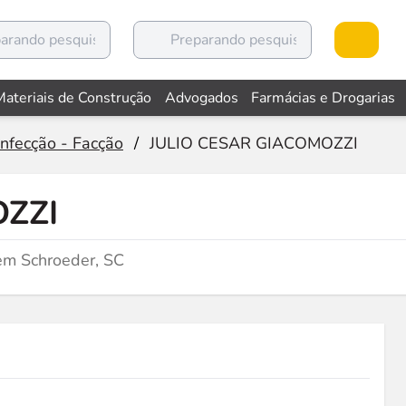
Materiais de Construção
Advogados
Farmácias e Drogarias
nfecção - Facção
/
JULIO CESAR GIACOMOZZI
OZZI
em Schroeder, SC