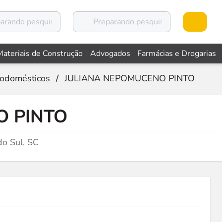
Materiais de Construção
Advogados
Farmácias e Drogarias
rodomésticos
/
JULIANA NEPOMUCENO PINTO
O PINTO
o Sul, SC