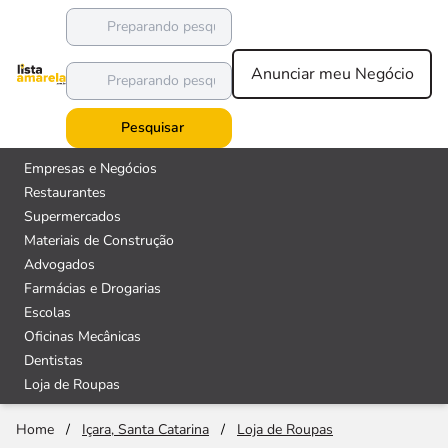
Anunciar meu Negócio
Pesquisar
Empresas e Negócios
Restaurantes
Supermercados
Materiais de Construção
Advogados
Farmácias e Drogarias
Escolas
Oficinas Mecânicas
Dentistas
Loja de Roupas
Home
/
Içara, Santa Catarina
/
Loja de Roupas