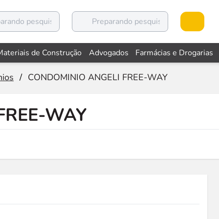
Materiais de Construção
Advogados
Farmácias e Drogarias
ios
/
CONDOMINIO ANGELI FREE-WAY
FREE-WAY