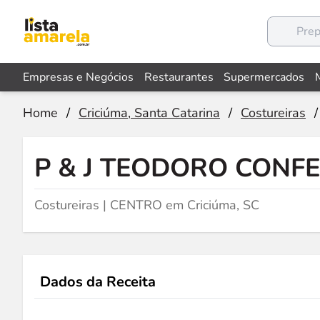
Empresas e Negócios
Restaurantes
Supermercados
Home
/
Criciúma, Santa Catarina
/
Costureiras
/
P & J TEODORO CONF
Costureiras | CENTRO em Criciúma, SC
Dados da Receita