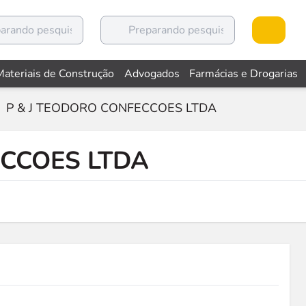
Materiais de Construção
Advogados
Farmácias e Drogarias
P & J TEODORO CONFECCOES LTDA
ECCOES LTDA