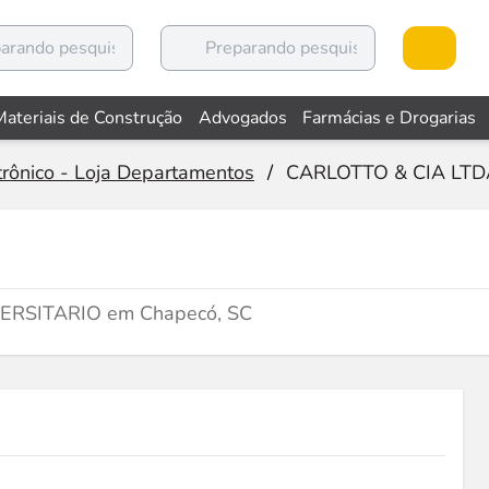
Materiais de Construção
Advogados
Farmácias e Drogarias
trônico - Loja Departamentos
/
CARLOTTO & CIA LTD
IVERSITARIO em Chapecó, SC