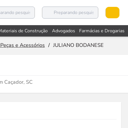
Materiais de Construção
Advogados
Farmácias e Drogarias
 Peças e Acessórios
/
JULIANO BODANESE
m Caçador, SC