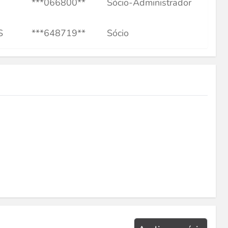
***066800**
Sócio-Administrador
S
***648719**
Sócio