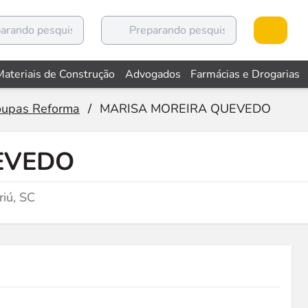
Materiais de Construção
Advogados
Farmácias e Drogarias
upas Reforma
/
MARISA MOREIRA QUEVEDO
EVEDO
iú, SC