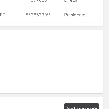
***977680**
Diretor
HER
***385390**
Presidente
Avaliar negócio