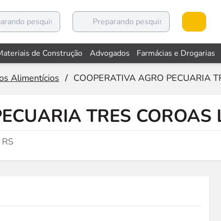
Materiais de Construção
Advogados
Farmácias e Drogarias
os Alimentícios
/
COOPERATIVA AGRO PECUARIA T
ECUARIA TRES COROAS 
, RS