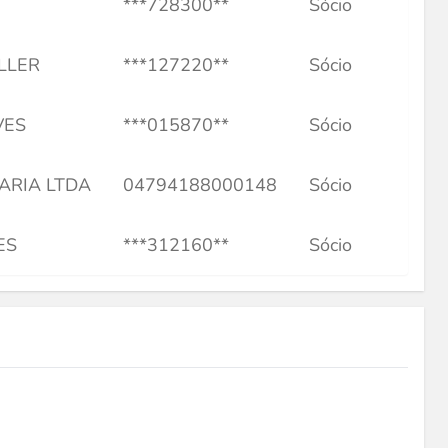
***728300**
Sócio
LLER
***127220**
Sócio
VES
***015870**
Sócio
ARIA LTDA
04794188000148
Sócio
ES
***312160**
Sócio