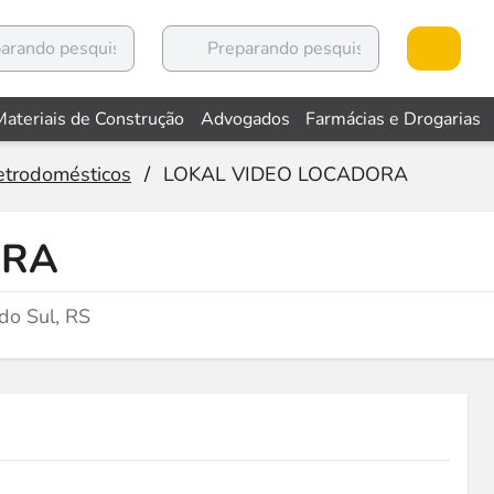
Materiais de Construção
Advogados
Farmácias e Drogarias
etrodomésticos
/
LOKAL VIDEO LOCADORA
ORA
do Sul, RS