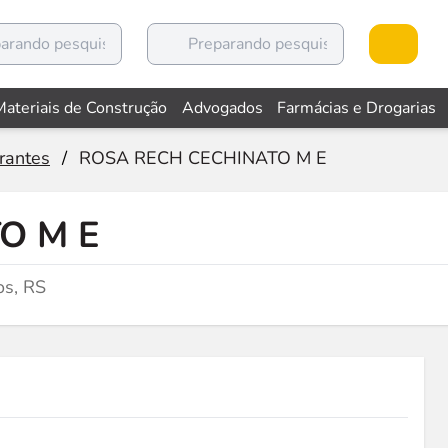
Materiais de Construção
Advogados
Farmácias e Drogarias
rantes
/
ROSA RECH CECHINATO M E
O M E
s, RS