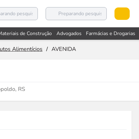
Materiais de Construção
Advogados
Farmácias e Drogarias
utos Alimentícios
/
AVENIDA
opoldo, RS