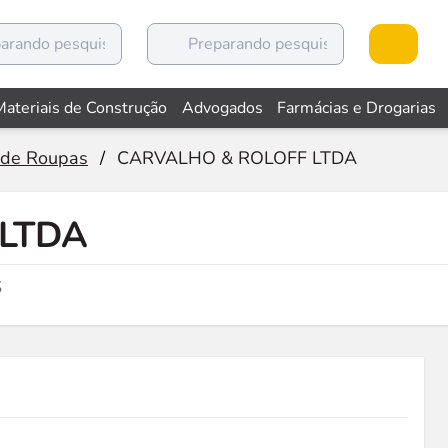
Materiais de Construção
Advogados
Farmácias e Drogarias
 de Roupas
/
CARVALHO & ROLOFF LTDA
LTDA
S