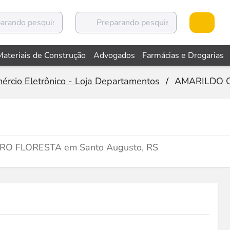
Materiais de Construção
Advogados
Farmácias e Drogarias
ércio Eletrônico - Loja Departamentos
/
AMARILDO 
AIRRO FLORESTA em Santo Augusto, RS