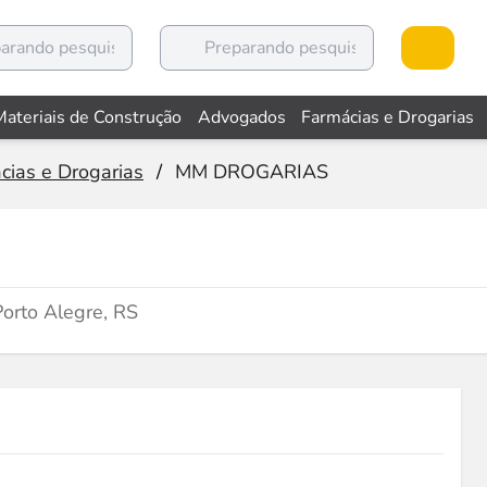
Materiais de Construção
Advogados
Farmácias e Drogarias
cias e Drogarias
/
MM DROGARIAS
orto Alegre, RS