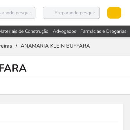
Materiais de Construção
Advogados
Farmácias e Drogarias
reiras
/
ANAMARIA KLEIN BUFFARA
FFARA