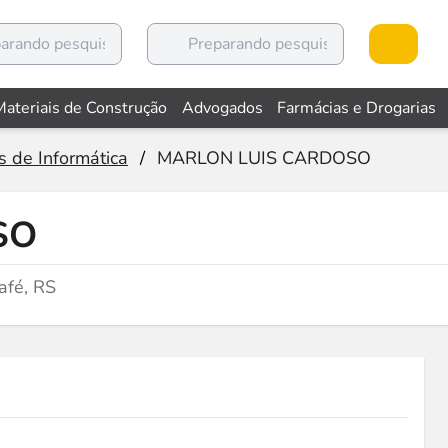
Materiais de Construção
Advogados
Farmácias e Drogarias
s de Informática
/
MARLON LUIS CARDOSO
SO
afé, RS