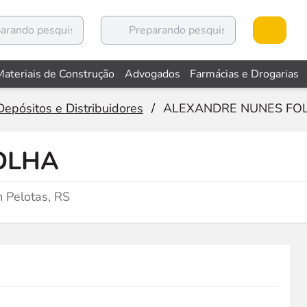
Materiais de Construção
Advogados
Farmácias e Drogarias
Depósitos e Distribuidores
/
ALEXANDRE NUNES FO
OLHA
 Pelotas, RS