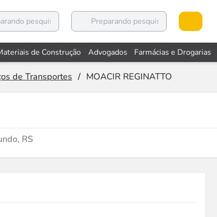
Materiais de Construção
Advogados
Farmácias e Drogarias
ços de Transportes
/
MOACIR REGINATTO
undo, RS