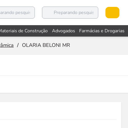
Materiais de Construção
Advogados
Farmácias e Drogarias
râmica
/
OLARIA BELONI MR