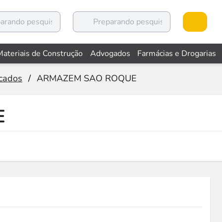
Materiais de Construção
Advogados
Farmácias e Drogarias
cados
/
ARMAZEM SAO ROQUE
E