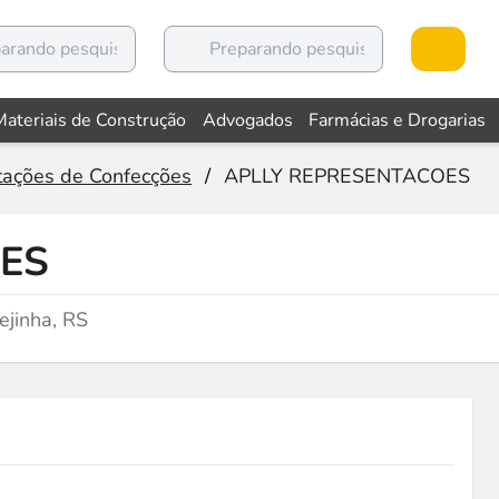
Materiais de Construção
Advogados
Farmácias e Drogarias
ações de Confecções
/
APLLY REPRESENTACOES
ES
jinha, RS