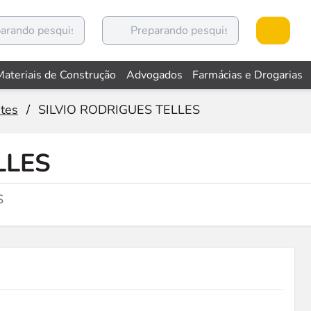
Materiais de Construção
Advogados
Farmácias e Drogarias
tes
/
SILVIO RODRIGUES TELLES
LLES
S